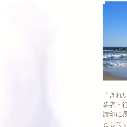
「きれ
業者・
旗印に
として