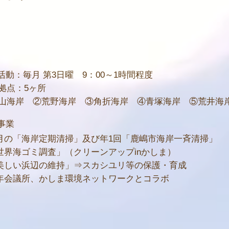
活動：毎月 第3日曜 9：00～1時間程度
拠点：5ヶ所
山海岸 ②荒野海岸 ③角折海岸 ④青塚海岸 ⑤荒井海
事業
月の「海岸定期清掃」及び年1回「鹿嶋市海岸一斉清掃」
世界海ゴミ調査」（クリーンアップinかしま）
美しい浜辺の維持」⇒スカシユリ等の保護・育成
年会議所、かしま環境ネットワークとコラボ