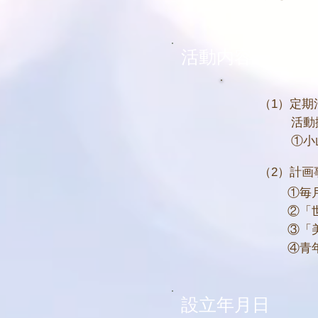
活動内容
（1）定期
活動
①小
（2）計画
①毎
②「
③「
④青
設立年月日