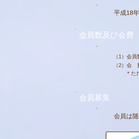
平成18年
会員数及び会費
（1）会員数
（2）会 
＊た
会員募集
会員は随