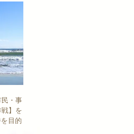
市民・事
作戦】を
持を目的