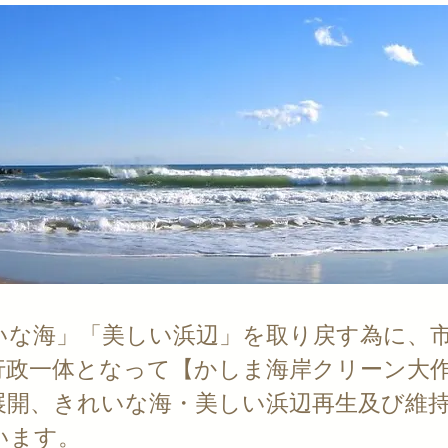
いな海」「美しい浜辺」を取り戻す為に、
行政一体となって【かしま海岸クリーン大
展開、きれいな海・美しい浜辺再生及び維
います。